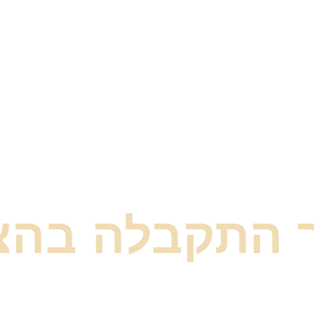
ך התקבלה בהצ
 ב
עץ ורעף
– המומחים לבניית פרגולות, בתי עץ, מחסנים ותיקוני 
ם כל המידע הדרוש כדי להתחיל בפרויקט הבא שלך, באיכות ובמקצ
בינתיים, מוזמן להציץ בפרויקטים שביצענו ולשאוב השראה: